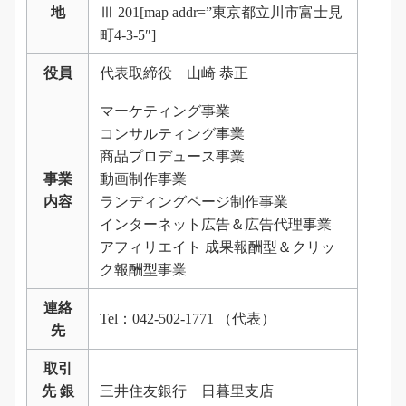
地
Ⅲ 201[map addr=”東京都立川市富士見
町4-3-5″]
役員
代表取締役 山崎 恭正
マーケティング事業
コンサルティング事業
商品プロデュース事業
事業
動画制作事業
内容
ランディングページ制作事業
インターネット広告＆広告代理事業
アフィリエイト 成果報酬型＆クリッ
ク報酬型事業
連絡
Tel：042-502-1771 （代表）
先
取引
先 銀
三井住友銀行 日暮里支店